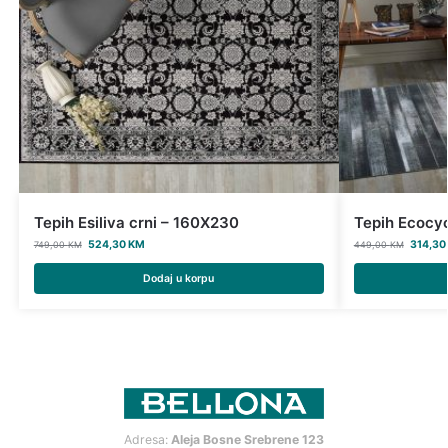
Tepih Esiliva crni – 160X230
Tepih Ecocyc
524,30
KM
314,3
749,00
KM
449,00
KM
Dodaj u korpu
Adresa:
Aleja Bosne Srebrene 123