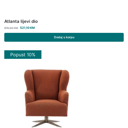
Atlanta lijevi dio
521,10
KM
579,00
KM
Dodaj u korpu
Popust 10%