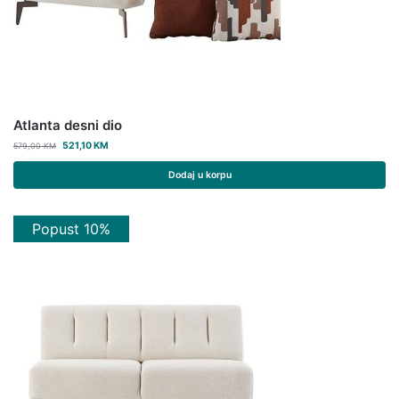
Atlanta desni dio
521,10
KM
579,00
KM
Dodaj u korpu
Popust 10%