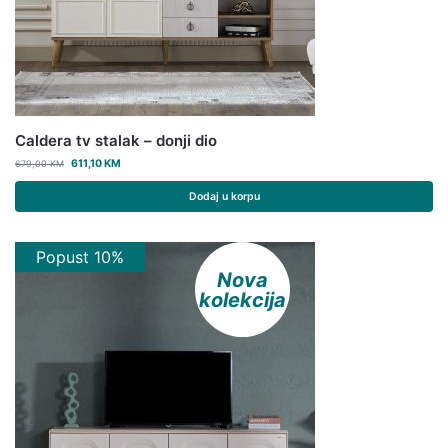
Caldera tv stalak – donji dio
611,10
KM
679,00
KM
Dodaj u korpu
Popust 10%
Nova
kolekcija