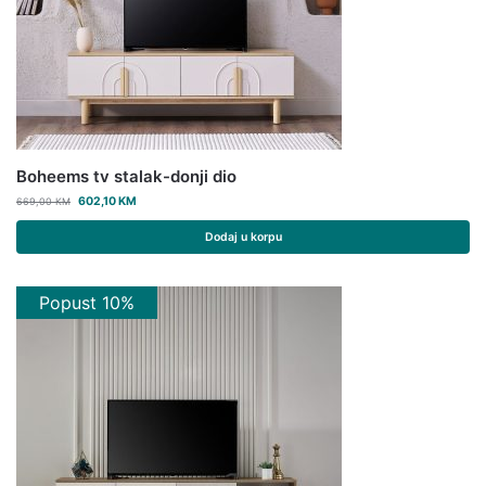
Boheems tv stalak-donji dio
602,10
KM
669,00
KM
Dodaj u korpu
Popust 10%