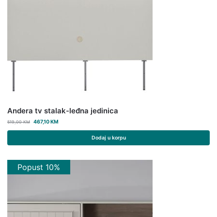
Andera tv stalak-leđna jedinica
467,10
KM
519,00
KM
Dodaj u korpu
Popust 10%