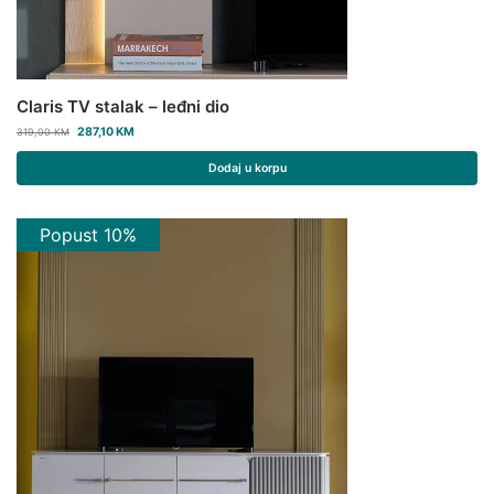
Claris TV stalak – leđni dio
287,10
KM
319,00
KM
Dodaj u korpu
Popust 10%