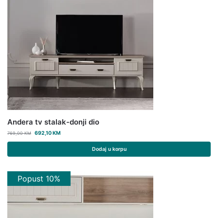
Andera tv stalak-donji dio
692,10
KM
769,00
KM
Dodaj u korpu
Popust 10%