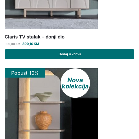
Claris TV stalak – donji dio
899,10
KM
999,00
KM
Dodaj u korpu
Popust 10%
Nova
kolekcija