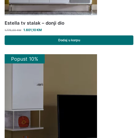
Estella tv stalak – donji dio
1.601,10
KM
1.779,00
KM
Dodaj u korpu
Popust 10%