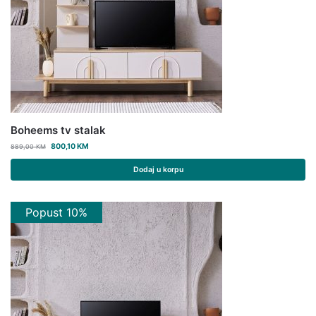
Boheems tv stalak
800,10
KM
889,00
KM
Dodaj u korpu
Popust 10%