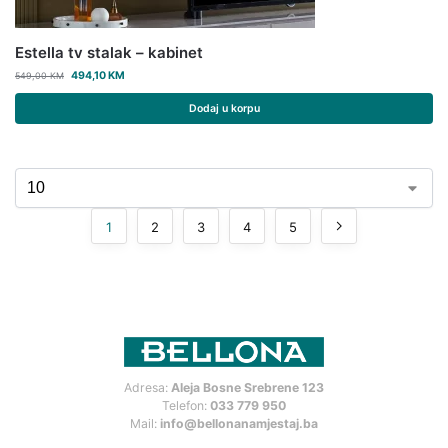
Estella tv stalak – kabinet
494,10
KM
549,00
KM
Dodaj u korpu
1
2
3
4
5
Adresa:
Aleja Bosne Srebrene 123
Telefon:
033 779 950
Mail:
info@bellonanamjestaj.ba