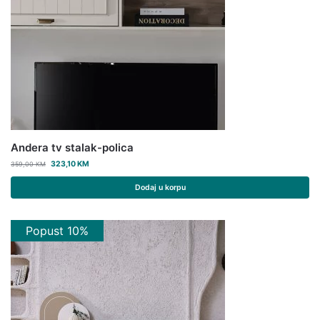
Andera tv stalak-polica
323,10
KM
359,00
KM
Dodaj u korpu
Popust 10%