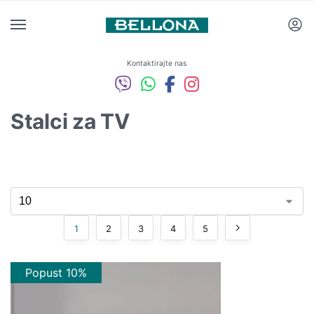
Kontaktirajte nas
Stalci za TV
1
2
3
4
5
Popust 10%