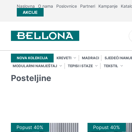
Naslovna
O nama
Poslovnice
Partneri
Kampanje
Katal
AKCIJE
NOVA KOLEKCIJA
KREVETI
MADRACI
SJEDEĆI NAMJ
MODULARNI NAMJEŠTAJ
TEPISI I STAZE
TEKSTIL
Posteljine
Popust 40%
Popust 40%