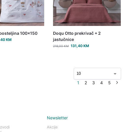
posteljina 100×150
Doqu Otto prekrivač + 2
jastučnice
,40
KM
131,40
KM
219,00
KM
1
2
3
4
5
Newsletter
izvodi
Akcije