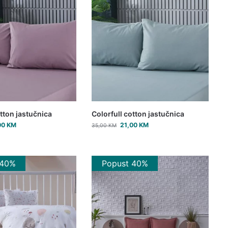
otton jastučnica
Colorfull cotton jastučnica
00
KM
21,00
KM
35,00
KM
 40%
Popust 40%