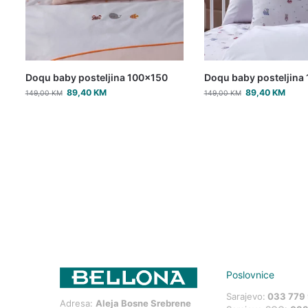
Doqu baby posteljina 100×150
Doqu baby posteljina
89,40
KM
89,40
KM
149,00
KM
149,00
KM
Poslovnice
Sarajevo:
033 779
Adresa:
Aleja Bosne Srebrene