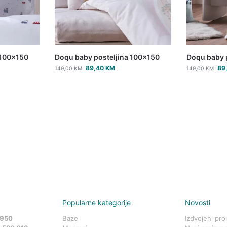
 100×150
Doqu baby posteljina 100×150
Doqu baby 
89,40
KM
89
149,00
KM
149,00
KM
Popularne kategorije
Novosti
 950
Baze
Izdvojeni pro