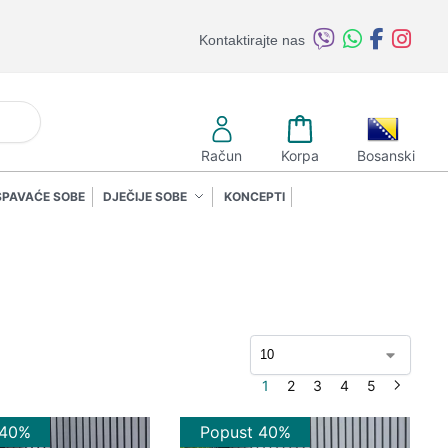
Kontaktirajte nas
retraži
Račun
Korpa
Bosanski
SPAVAĆE SOBE
DJEČIJE SOBE
KONCEPTI
1
2
3
4
5
 40%
Popust 40%