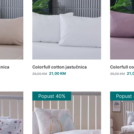
čnica
Colorfull cotton jastučnica
Colorfull c
21,00
KM
21,
35,00
KM
35,00
KM
Popust 40%
Popust