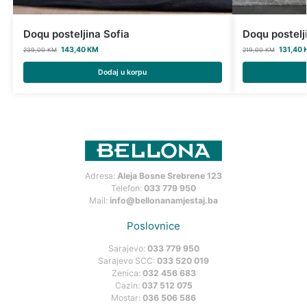
Doqu posteljina Sofia
Doqu postelj
143,40
KM
131,40
239,00
KM
219,00
KM
Dodaj u korpu
Adresa:
Aleja Bosne Srebrene 123
Telefon:
033 779 950
Mail:
info@bellonanamjestaj.ba
Poslovnice
Sarajevo:
033 779 950
Sarajevo SCC:
033 520 019
Zenica:
032 456 683
Cazin:
037 512 075
Mostar:
036 506 586