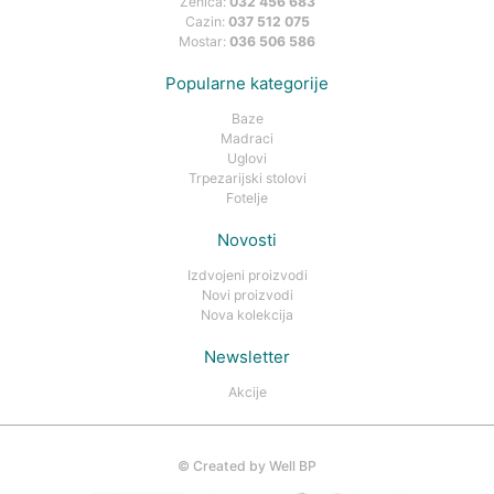
Zenica:
032 456 683
Cazin:
037 512 075
Mostar:
036 506 586
Popularne kategorije
Baze
Madraci
Uglovi
Trpezarijski stolovi
Fotelje
Novosti
Izdvojeni proizvodi
Novi proizvodi
Nova kolekcija
Newsletter
Akcije
©
Created by Well BP