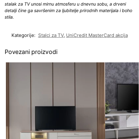
stalak za TV unosi mirnu atmosferu u dnevnu sobu, a drveni
detalji čine ga savršenim za ljubitelje prirodnih materijala i boho
stila.
Kategorije:
Stalci za TV
,
UniCredit MasterCard akcija
Povezani proizvodi