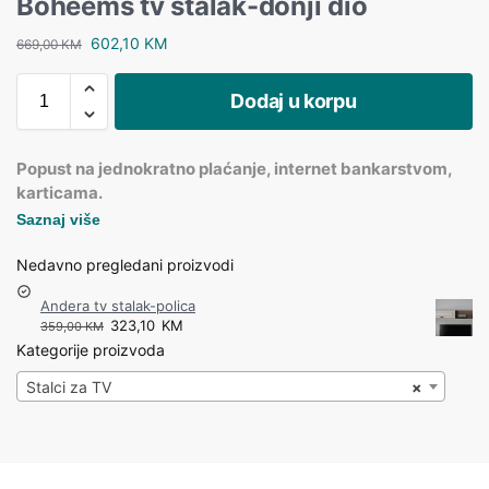
Boheems tv stalak-donji dio
602,10
KM
669,00
KM
Dodaj u korpu
Popust na jednokratno plaćanje, internet bankarstvom,
karticama.
Saznaj više
Nedavno pregledani proizvodi
Andera tv stalak-polica
323,10
KM
359,00
KM
Kategorije proizvoda
Stalci za TV
×