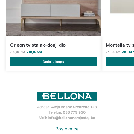
Orleon tv stalak-donji dio
Montella tv 
719,10
KM
251,10
799,00
KM
279,00
KM
Dodaj u korpu
Adresa:
Aleja Bosne Srebrene 123
Telefon:
033 779 950
Mail:
info@bellonanamjestaj.ba
Poslovnice