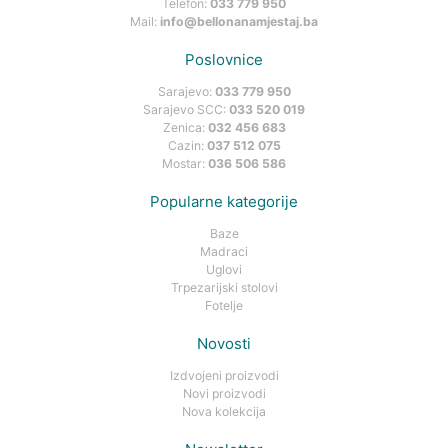
Telefon:
033 779 950
Mail:
info@bellonanamjestaj.ba
Poslovnice
Sarajevo:
033 779 950
Sarajevo SCC:
033 520 019
Zenica:
032 456 683
Cazin:
037 512 075
Mostar:
036 506 586
Popularne kategorije
Baze
Madraci
Uglovi
Trpezarijski stolovi
Fotelje
Novosti
Izdvojeni proizvodi
Novi proizvodi
Nova kolekcija