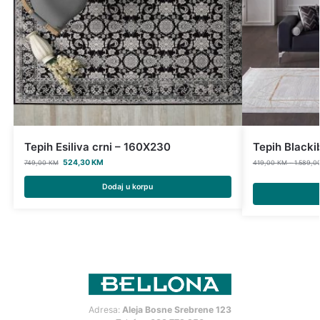
Tepih Esiliva crni – 160X230
Tepih Blacki
524,30
KM
749,00
KM
419,00
KM
–
1.589,0
Dodaj u korpu
Adresa:
Aleja Bosne Srebrene 123