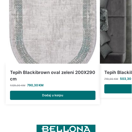
Tepih Blackibrown oval zeleni 200X290
Tepih Black
cm
503,30
719,00
KM
790,30
KM
1.129,00
KM
Dodaj u korpu