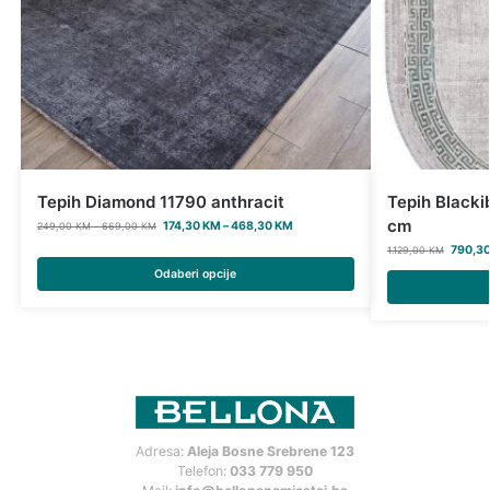
Tepih Diamond 11790 anthracit
Tepih Blacki
cm
174,30
KM
–
468,30
KM
249,00
KM
–
669,00
KM
790,3
1.129,00
KM
Odaberi opcije
Adresa:
Aleja Bosne Srebrene 123
Telefon:
033 779 950