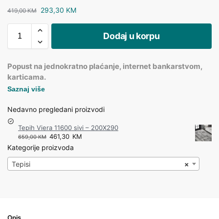
293,30
KM
419,00
KM
Dodaj u korpu
Popust na jednokratno plaćanje, internet bankarstvom,
karticama.
Saznaj više
Nedavno pregledani proizvodi
Tepih Viera 11600 sivi – 200X290
461,30
KM
659,00
KM
Kategorije proizvoda
Tepisi
×
Opis