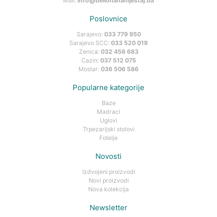
Mail:
info@bellonanamjestaj.ba
Poslovnice
Sarajevo:
033 779 950
Sarajevo SCC:
033 520 019
Zenica:
032 456 683
Cazin:
037 512 075
Mostar:
036 506 586
Popularne kategorije
Baze
Madraci
Uglovi
Trpezarijski stolovi
Fotelje
Novosti
Izdvojeni proizvodi
Novi proizvodi
Nova kolekcija
Newsletter