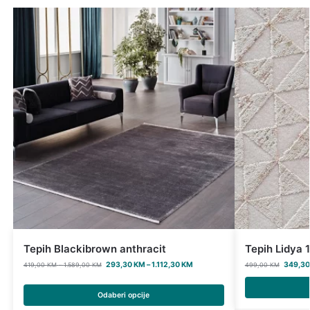
Tepih Blackibrown anthracit
Tepih Lidya 
293,30
KM
–
1.112,30
KM
349,3
419,00
KM
–
1.589,00
KM
499,00
KM
Odaberi opcije