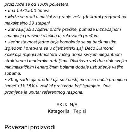
proizvode se od 100% poliestera.
• Ima 1.472.500 tipova.
• Može se prati u mašini za pranje veša (delikatni program) na
maksimalno 30 stepeni.
• Zahvaljujući svojstvu protiv prašine, pomaže u značajnom
smanjenju prašine i dlačica uzrokovanih pređom.
• Jednostavnost jedne boje kombinuje se sa baršunastim
izgledom i pretvara se u dijamantski sjaj. Deco Diamond
kolekcija mijenja atmosferu vašeg doma svojom elegantnom
strukturom i modernim detaljima. Olakšava vaš duh dok svojim
minimalističkim i energičnim bojama dodaje uzbuđenje vašim
sobama.
• Zbog sadržaja pređe koja se koristi, može se uočiti promjena
između 1% i 5% u veličini proizvoda koji ispitujete. Ova
promjena je unutar referentnog raspona.
SKU:
N/A
Kategorija:
Tepisi
Povezani proizvodi