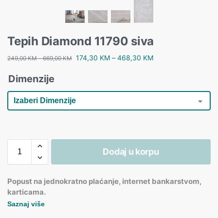
Tepih Diamond 11790 siva
174,30
KM
–
468,30
KM
249,00
KM
–
669,00
KM
Dimenzije
Dodaj u korpu
Popust na jednokratno plaćanje, internet bankarstvom,
karticama.
Saznaj više