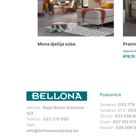
Mona dječija soba
Premiu
569,00
674,10
Poslovnice
Sarajevo:
033 779
Adresa:
Aleja Bosne Srebrene
Sarajevo SCC:
033
123
Zenica:
032 456 6
Telefon:
033 779 950
Cazin:
037 512 07
Mail:
Mostar:
036 506 
info@bellonanamjestaj.ba