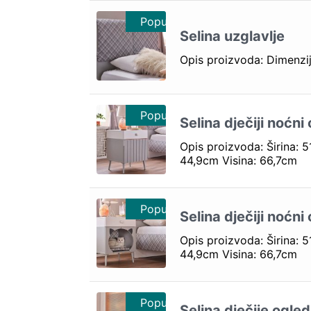
Popust 10%
Popust 10%
Selina uzglavlje
Opis proizvoda: Dimenz
Popust 10%
Selina dječiji noćni
Opis proizvoda: Širina: 
44,9cm Visina: 66,7cm
Popust 10%
Selina dječiji noćni
Opis proizvoda: Širina: 
44,9cm Visina: 66,7cm
Popust 10%
Selina dječije ogled