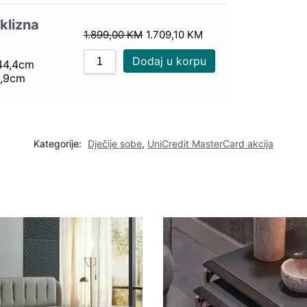
 klizna
1.899,00
KM
1.709,10
KM
Dodaj u korpu
144,4cm
201,9cm
Kategorije:
Dječije sobe
,
UniCredit MasterCard akcija