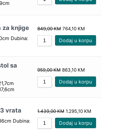
79cm
a za knjige
849,00
KM
764,10
KM
90cm Dubina:
Dodaj u korpu
stol sa
959,00
KM
863,10
KM
Dodaj u korpu
21,7cm
17,6cm
 3 vrata
1.439,00
KM
1.295,10
KM
136cm Dubina:
Dodaj u korpu