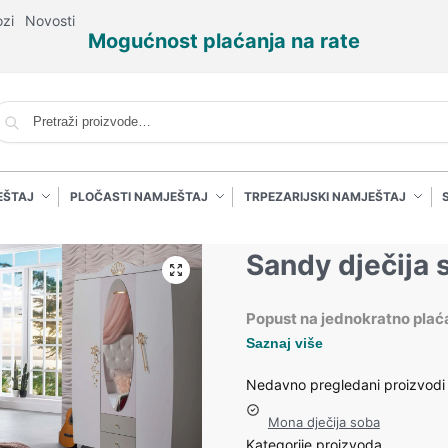
ozi
Novosti
Mogućnost plaćanja na rate
P
EŠTAJ
PLOČASTI NAMJEŠTAJ
TRPEZARIJSKI NAMJEŠTAJ
Sandy dječija 
Popust na jednokratno plać
Saznaj više
Nedavno pregledani proizvodi
Mona dječija soba
Kategorije proizvoda