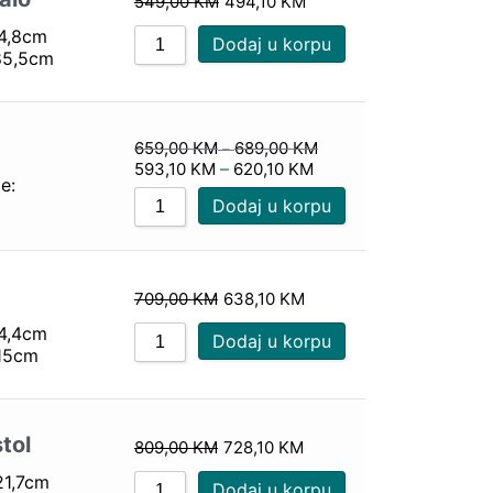
549,00
KM
494,10
KM
44,8cm
Dodaj u korpu
185,5cm
659,00
KM
689,00
KM
–
593,10
KM
–
620,10
KM
e:
Dodaj u korpu
709,00
KM
638,10
KM
64,4cm
Dodaj u korpu
115cm
stol
809,00
KM
728,10
KM
21,7cm
Dodaj u korpu