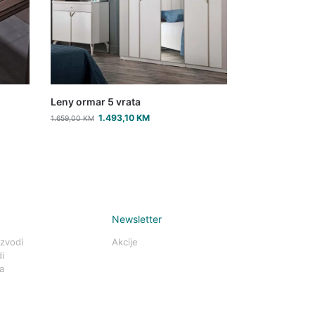
Leny ormar 5 vrata
1.493,10
KM
1.659,00
KM
Newsletter
izvodi
Akcije
i
a