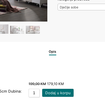
Dječije sobe
Opis
199,00
KM
179,10
KM
35cm Dubina:
Dodaj u korpu