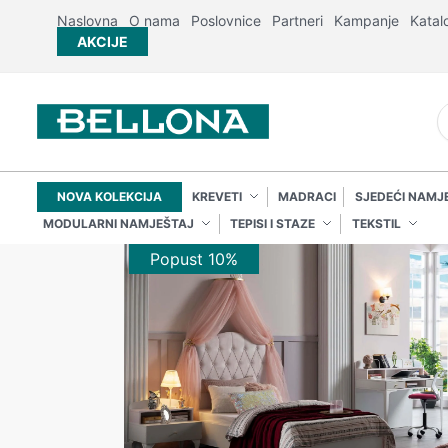
Naslovna
O nama
Poslovnice
Partneri
Kampanje
Katal
AKCIJE
NOVA KOLEKCIJA
KREVETI
MADRACI
SJEDEĆI NAMJ
MODULARNI NAMJEŠTAJ
TEPISI I STAZE
TEKSTIL
Popust 10%