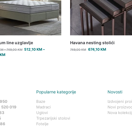
m line uzglavlje
Havana nesting stolići
512,10
KM
–
674,10
KM
KM
–
749,00
KM
749,00
KM
KM
Popularne kategorije
Novosti
 950
Baze
Izdvojeni pro
 520 019
Madraci
Novi proizvod
83
Uglovi
Nova kolekcij
5
Trpezarijski stolovi
586
Fotelje