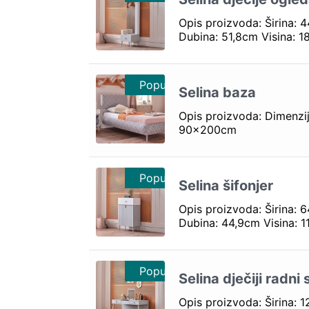
Opis proizvoda: Širina: 
Dubina: 51,8cm Visina: 
Popust 10%
Popust 10%
Selina baza
Opis proizvoda: Dimenzij
90x200cm
Popust 10%
Selina šifonjer
Opis proizvoda: Širina: 
Dubina: 44,9cm Visina: 
Popust 10%
Selina dječiji radni 
Opis proizvoda: Širina: 1