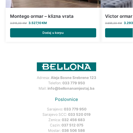
Montego ormar – klizna vrata
Victor ormar
3.527,10
KM
3.293
3.919,00
KM
3.659,00
KM
Dodaj u korpu
Adresa:
Aleja Bosne Srebrene 123
Telefon:
033 779 950
Mail:
info@bellonanamjestaj.ba
Poslovnice
Sarajevo:
033 779 950
Sarajevo SCC:
033 520 019
Zenica:
032 456 683
Cazin:
037 512 075
Mostar:
036 506 586