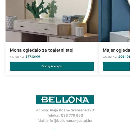
Mona ogledalo za toaletni stol
Majer ogledal
377,10
KM
206,10
419,00
KM
229,00
KM
Dodaj u korpu
Adresa:
Aleja Bosne Srebrene 123
Telefon:
033 779 950
Mail:
info@bellonanamjestaj.ba