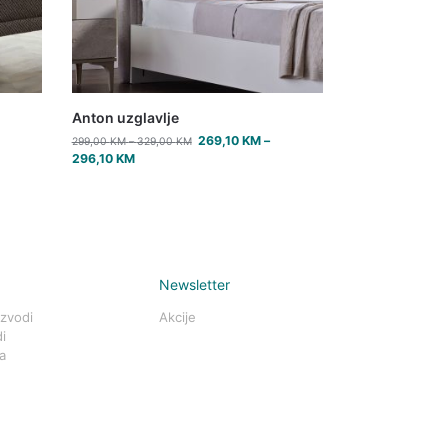
Anton uzglavlje
269,10
KM
–
299,00
KM
–
329,00
KM
296,10
KM
Newsletter
izvodi
Akcije
i
a