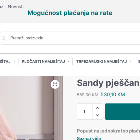
ozi
Novosti
Mogućnost plaćanja na rate
P
EŠTAJ
PLOČASTI NAMJEŠTAJ
TRPEZARIJSKI NAMJEŠTAJ
Sandy pješčan
530,10
KM
589,00
KM
Popust na jednokratno plać
Saznaj više