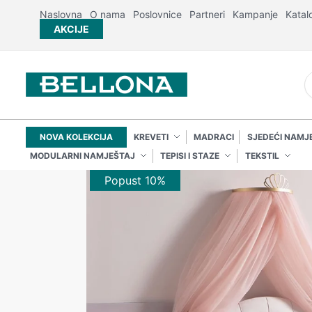
Naslovna
O nama
Poslovnice
Partneri
Kampanje
Katal
AKCIJE
NOVA KOLEKCIJA
KREVETI
MADRACI
SJEDEĆI NAMJ
MODULARNI NAMJEŠTAJ
TEPISI I STAZE
TEKSTIL
Popust 10%