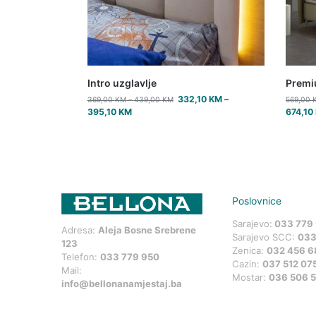
Intro uzglavlje
Premiu
332,10
KM
–
369,00
KM
–
439,00
KM
569,00
395,10
KM
674,10
Poslovnice
Sarajevo:
033 779
Adresa:
Aleja Bosne Srebrene
Sarajevo SCC:
033
123
Zenica:
032 456 6
Telefon:
033 779 950
Cazin:
037 512 07
Mail:
Mostar:
036 506 
info@bellonanamjestaj.ba