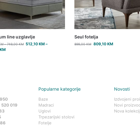
m line uzglavlje
Seul fotelja
512,10
KM
–
809,10
KM
KM
–
749,00
KM
899,00
KM
KM
Popularne kategorije
Novosti
 950
Baze
Izdvojeni pro
 520 019
Madraci
Novi proizvod
83
Uglovi
Nova kolekcij
5
Trpezarijski stolovi
586
Fotelje