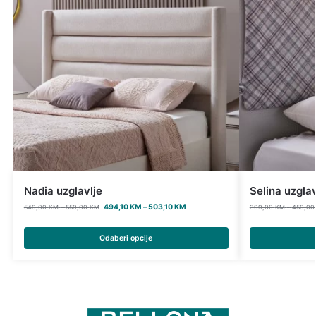
Nadia uzglavlje
Selina uzglav
494,10
KM
–
503,10
KM
549,00
KM
–
559,00
KM
399,00
KM
–
459,0
Odaberi opcije