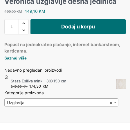
Veronica uzglavlje desna jedinica
449,10
KM
499,00
KM
Dodaj u korpu
Popust na jednokratno plaćanje, internet bankarstvom,
karticama.
Saznaj više
Nedavno pregledani proizvodi
Staza Esiliva mink - 80X150 cm
174,30
KM
249,00
KM
Kategorije proizvoda
Uzglavlja
×