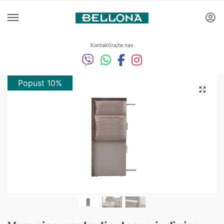
Kontaktirajte nas
Popust 10%
Popust 10%