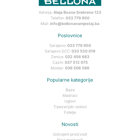
Adresa:
Aleja Bosne Srebrene 123
Telefon:
033 779 950
Mail:
info@bellonanamjestaj.ba
Poslovnice
Sarajevo:
033 779 950
Sarajevo SCC:
033 520 019
Zenica:
032 456 683
Cazin:
037 512 075
Mostar:
036 506 586
Popularne kategorije
Baze
Madraci
Uglovi
Trpezarijski stolovi
Fotelje
Novosti
Izdvojeni proizvodi
Novi proizvodi