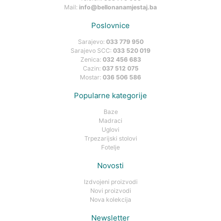
Mail:
info@bellonanamjestaj.ba
Poslovnice
Sarajevo:
033 779 950
Sarajevo SCC:
033 520 019
Zenica:
032 456 683
Cazin:
037 512 075
Mostar:
036 506 586
Popularne kategorije
Baze
Madraci
Uglovi
Trpezarijski stolovi
Fotelje
Novosti
Izdvojeni proizvodi
Novi proizvodi
Nova kolekcija
Newsletter