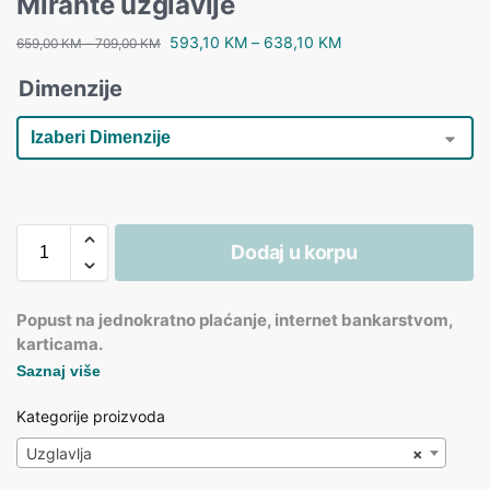
Mirante uzglavlje
593,10
KM
–
638,10
KM
659,00
KM
–
709,00
KM
Dimenzije
Dodaj u korpu
Popust na jednokratno plaćanje, internet bankarstvom,
karticama.
Saznaj više
Kategorije proizvoda
Uzglavlja
×