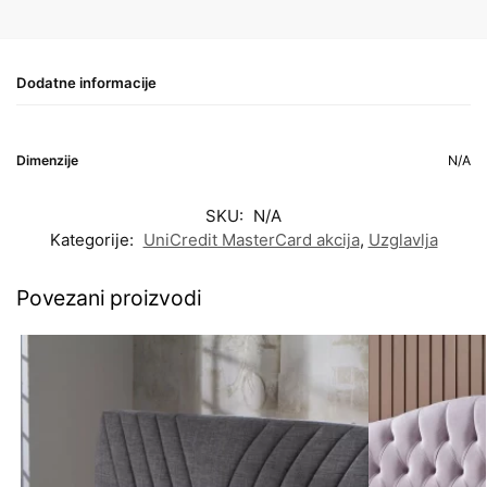
Dodatne informacije
Dimenzije
N/A
SKU:
N/A
Kategorije:
UniCredit MasterCard akcija
,
Uzglavlja
Povezani proizvodi