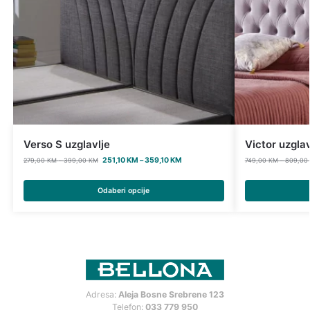
Verso S uzglavlje
Victor uzglav
251,10
KM
–
359,10
KM
279,00
KM
–
399,00
KM
749,00
KM
–
809,00
Odaberi opcije
Adresa:
Aleja Bosne Srebrene 123
Telefon:
033 779 950