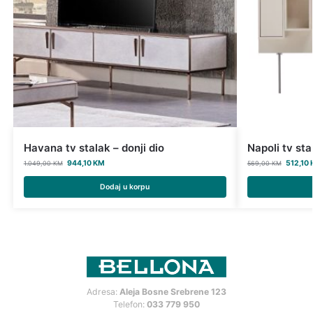
Havana tv stalak – donji dio
Napoli tv sta
944,10
KM
512,10
1.049,00
KM
569,00
KM
Dodaj u korpu
Adresa:
Aleja Bosne Srebrene 123
Telefon:
033 779 950