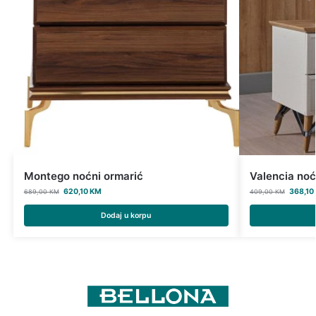
Montego noćni ormarić
Valencia noć
620,10
KM
368,10
689,00
KM
409,00
KM
Dodaj u korpu