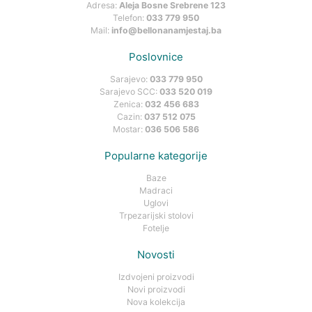
Adresa:
Aleja Bosne Srebrene 123
Telefon:
033 779 950
Mail:
info@bellonanamjestaj.ba
Poslovnice
Sarajevo:
033 779 950
Sarajevo SCC:
033 520 019
Zenica:
032 456 683
Cazin:
037 512 075
Mostar:
036 506 586
Popularne kategorije
Baze
Madraci
Uglovi
Trpezarijski stolovi
Fotelje
Novosti
Izdvojeni proizvodi
Novi proizvodi
Nova kolekcija