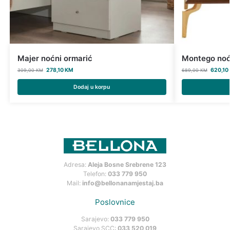
Majer noćni ormarić
Montego noć
278,10
KM
620,10
309,00
KM
689,00
KM
Dodaj u korpu
Adresa:
Aleja Bosne Srebrene 123
Telefon:
033 779 950
Mail:
info@bellonanamjestaj.ba
Poslovnice
Sarajevo:
033 779 950
Sarajevo SCC:
033 520 019