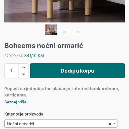
Boheems noćni ormarić
341,10
KM
379,00
KM
Dodaj u korpu
Popust na jednokratno plaćanje, internet bankarstvom,
karticama.
Saznaj više
Kategorije proizvoda
Noćni ormarići
×