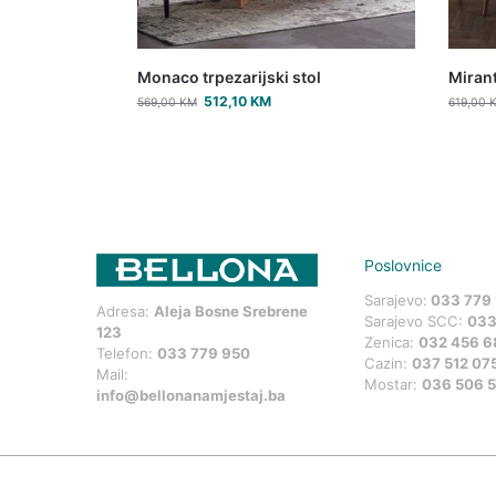
Monaco trpezarijski stol
Mirant
512,10
KM
569,00
KM
619,00
Poslovnice
Sarajevo:
033 779
Adresa:
Aleja Bosne Srebrene
Sarajevo SCC:
033
123
Zenica:
032 456 6
Telefon:
033 779 950
Cazin:
037 512 07
Mail:
Mostar:
036 506 
info@bellonanamjestaj.ba