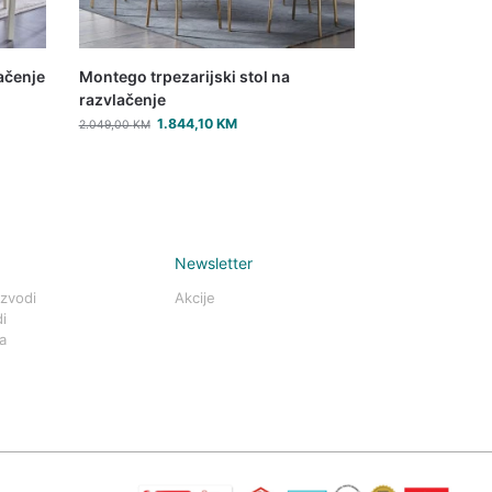
lačenje
Montego trpezarijski stol na
razvlačenje
1.844,10
KM
2.049,00
KM
Newsletter
izvodi
Akcije
i
a