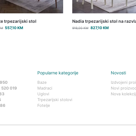
e trpezarijski stol
Nadia trpezarijski stol na razv
557,10
KM
827,10
KM
KM
919,00
KM
Popularne kategorije
Novosti
 950
Baze
Izdvojeni pro
 520 019
Madraci
Novi proizvod
83
Uglovi
Nova kolekcij
5
Trpezarijski stolovi
586
Fotelje