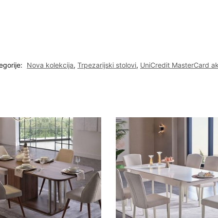
egorije:
Nova kolekcija
,
Trpezarijski stolovi
,
UniCredit MasterCard ak