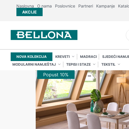
Naslovna
O nama
Poslovnice
Partneri
Kampanje
Katal
AKCIJE
NOVA KOLEKCIJA
KREVETI
MADRACI
SJEDEĆI NAMJ
MODULARNI NAMJEŠTAJ
TEPISI I STAZE
TEKSTIL
Popust 10%
Popust 10%