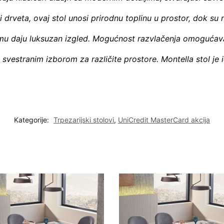
oji drveta, ovaj stol unosi prirodnu toplinu u prostor, dok s
ji mu daju luksuzan izgled. Mogućnost razvlačenja omogućav
a svestranim izborom za različite prostore. Montella stol je i
Kategorije:
Trpezarijski stolovi
,
UniCredit MasterCard akcija