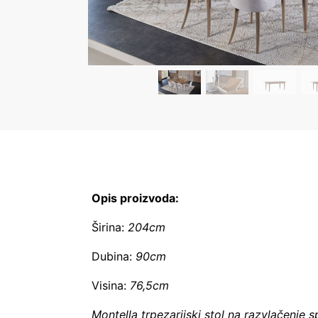
Opis proizvoda:
Širina:
204cm
Dubina:
90cm
Visina:
76,5cm
Montella trpezarijski stol na razvlačenje 