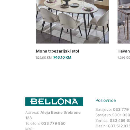
Mona trpezarijski stol
Havana
746,10
KM
829,00
KM
1.399,0
Poslovnice
Sarajevo:
033 779
Adresa:
Aleja Bosne Srebrene
Sarajevo SCC:
033
123
Zenica:
032 456 6
Telefon:
033 779 950
Cazin:
037 512 07
Mail: