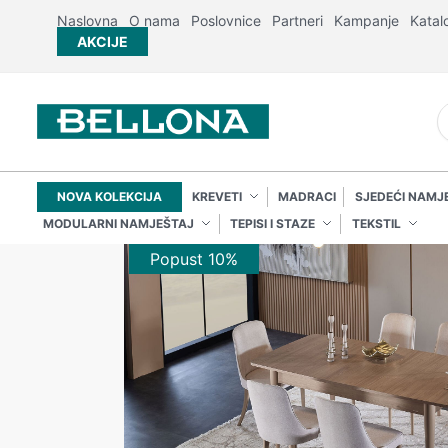
Naslovna
O nama
Poslovnice
Partneri
Kampanje
Katal
AKCIJE
NOVA KOLEKCIJA
KREVETI
MADRACI
SJEDEĆI NAMJ
MODULARNI NAMJEŠTAJ
TEPISI I STAZE
TEKSTIL
Popust 10%
Popust 10%