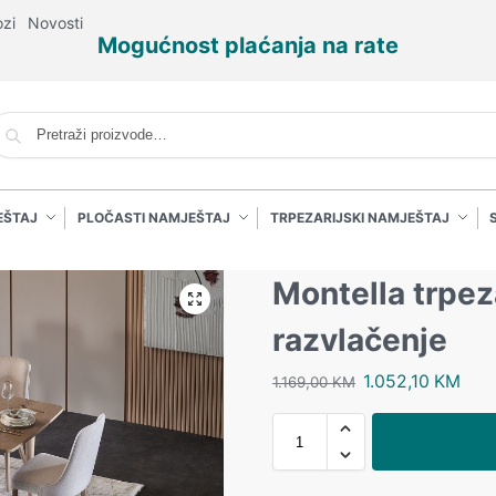
ozi
Novosti
Mogućnost plaćanja na rate
P
EŠTAJ
PLOČASTI NAMJEŠTAJ
TRPEZARIJSKI NAMJEŠTAJ
Montella trpeza
razvlačenje
1.052,10
KM
1.169,00
KM