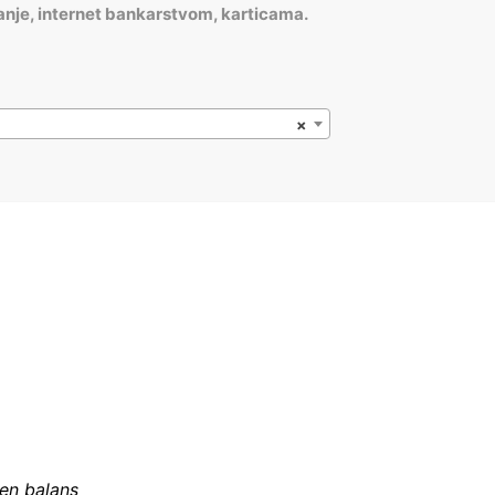
anje, internet bankarstvom, karticama.
×
šen balans