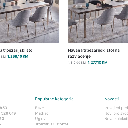
 trpezarijski stol
Havana trpezarijski stol na
razvlačenje
1.259,10
KM
0
KM
1.277,10
KM
1.419,00
KM
Popularne kategorije
Novosti
 950
Baze
Izdvojeni pro
 520 019
Madraci
Novi proizvod
83
Uglovi
Nova kolekcij
5
Trpezarijski stolovi