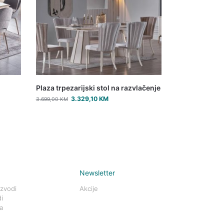
Plaza trpezarijski stol na razvlačenje
3.329,10
KM
3.699,00
KM
Newsletter
izvodi
Akcije
i
a