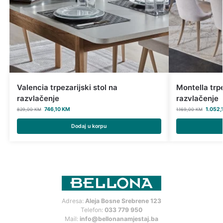
Valencia trpezarijski stol na
Montella trpe
razvlačenje
razvlačenje
746,10
KM
1.052,
829,00
KM
1.169,00
KM
Dodaj u korpu
Adresa:
Aleja Bosne Srebrene 123
Telefon:
033 779 950
Mail:
info@bellonanamjestaj.ba