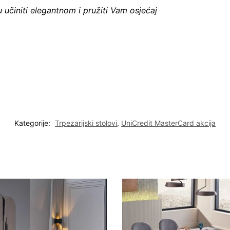
 učiniti elegantnom i pružiti Vam osjećaj
Kategorije:
Trpezarijski stolovi
,
UniCredit MasterCard akcija