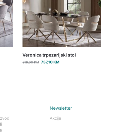
Veronica trpezarijski stol
737,10
KM
819,00
KM
Newsletter
izvodi
Akcije
i
a