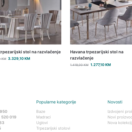
trpezarijski stol na razvlačenje
Havana trpezarijski stol na
razvlačenje
3.329,10
KM
0
KM
1.277,10
KM
1.419,00
KM
Popularne kategorije
Novosti
 950
Baze
Izdvojeni pro
 520 019
Madraci
Novi proizvod
83
Uglovi
Nova kolekcij
5
Trpezarijski stolovi