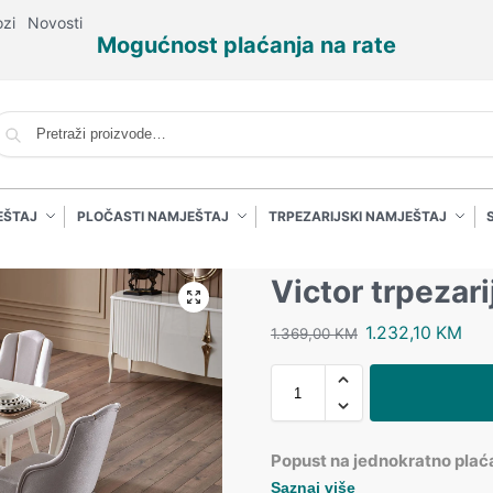
ozi
Novosti
Mogućnost plaćanja na rate
P
EŠTAJ
PLOČASTI NAMJEŠTAJ
TRPEZARIJSKI NAMJEŠTAJ
Victor trpezari
1.232,10
KM
1.369,00
KM
Popust na jednokratno plać
Saznaj više