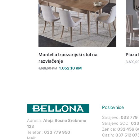
Montella trpezarijski stol na
Plaza 
razvlačenje
3.699,0
1.052,10
KM
1.169,00
KM
Poslovnice
Sarajevo:
033 779
Adresa:
Aleja Bosne Srebrene
Sarajevo SCC:
033
123
Zenica:
032 456 6
Telefon:
033 779 950
Cazin:
037 512 07
Mail: