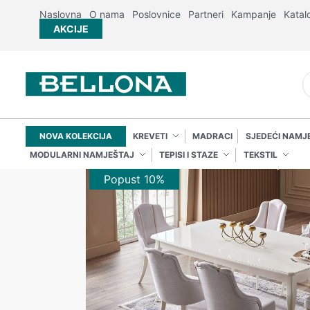
Naslovna
O nama
Poslovnice
Partneri
Kampanje
Katal
AKCIJE
NOVA KOLEKCIJA
KREVETI
MADRACI
SJEDEĆI NAMJ
MODULARNI NAMJEŠTAJ
TEPISI I STAZE
TEKSTIL
Popust 10%
Popust 10%