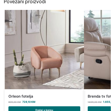
Povezani proizvodi
Orleon fotelja
Brenda tv fot
728,10
KM
1.655
809,00
KM
1.839,00
KM
Dodaj u korpu