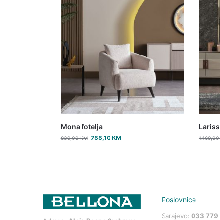
Mona fotelja
Lariss
755,10
KM
839,00
KM
1.169,0
Poslovnice
Sarajevo:
033 779