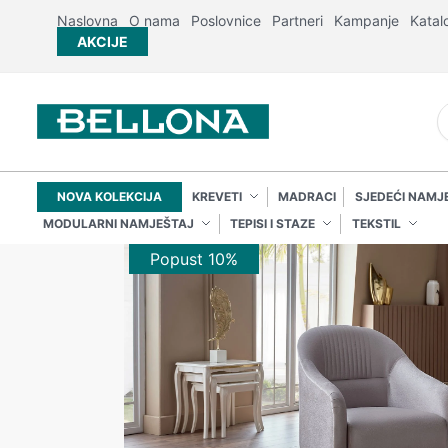
Naslovna
O nama
Poslovnice
Partneri
Kampanje
Katal
AKCIJE
NOVA KOLEKCIJA
KREVETI
MADRACI
SJEDEĆI NAMJ
MODULARNI NAMJEŠTAJ
TEPISI I STAZE
TEKSTIL
Popust 10%
Popust 10%