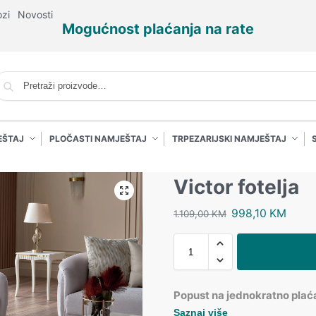
ozi
Novosti
Mogućnost plaćanja na rate
P
EŠTAJ
PLOČASTI NAMJEŠTAJ
TRPEZARIJSKI NAMJEŠTAJ
Victor fotelja
998,10
KM
1.109,00
KM
Popust na jednokratno plać
Saznaj više