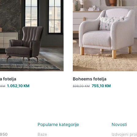
a fotelja
Boheems fotelja
1.052,10
KM
755,10
KM
0
KM
839,00
KM
Popularne kategorije
Novosti
 950
Baze
Izdvojeni pro