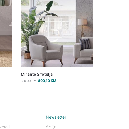
Mirante S fotelja
800,10
KM
889,00
KM
Newsletter
izvodi
Akcije