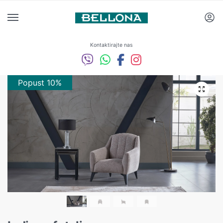
Kontaktirajte nas
Popust 10%
Popust 10%