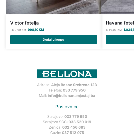
Victor fotelja
Havana fotel
998,10
KM
1.034,
1.109,00
KM
1.149,00
KM
Dodaj u korpu
Adresa:
Aleja Bosne Srebrene 123
Telefon:
033 779 950
Mail:
info@bellonanamjestaj.ba
Poslovnice
Sarajevo:
033 779 950
Sarajevo SCC:
033 520 019
Zenica:
032 456 683
Cazin:
037 512 075