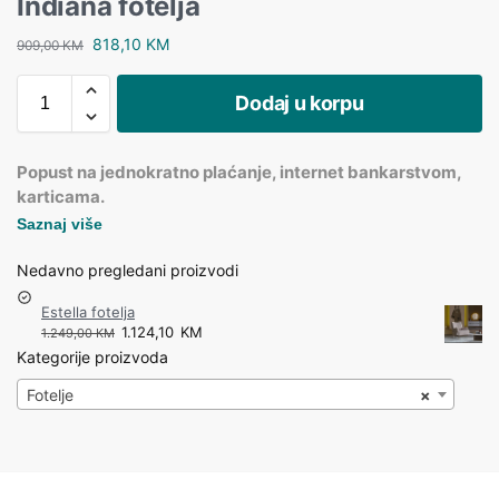
Indiana fotelja
818,10
KM
909,00
KM
Dodaj u korpu
Popust na jednokratno plaćanje, internet bankarstvom,
karticama.
Saznaj više
Nedavno pregledani proizvodi
Estella fotelja
1.124,10
KM
1.249,00
KM
Kategorije proizvoda
Fotelje
×