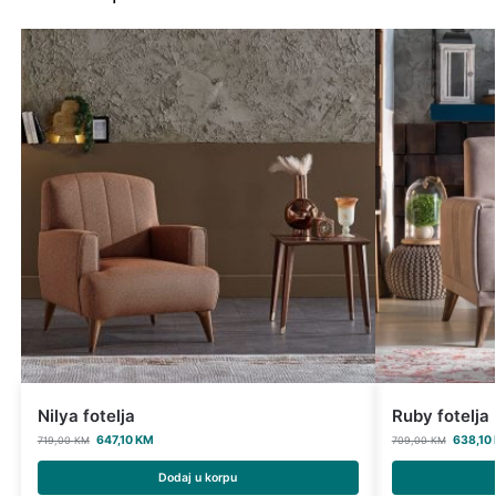
Nilya fotelja
Ruby fotelja
647,10
KM
638,10
719,00
KM
709,00
KM
Dodaj u korpu