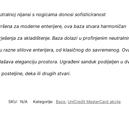
tralnoj nijansi s nogicama donosi sofisticiranost
vršena za moderne enterijere, ova baza stvara harmoničan
ješenja za skladištenje. Baza dolazi u profinjenim neutraln
 razne stilove enterijera, od klasičnog do savremenog. Ov
lašava eleganciju prostora. Ugrađeni sanduk podijeljen u d
posteljine, deka ili drugih stvari.
SKU:
N/A
Kategorije:
Baze
,
UniCredit MasterCard akcija