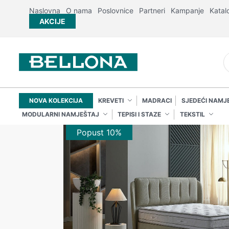
Naslovna
O nama
Poslovnice
Partneri
Kampanje
Katal
AKCIJE
NOVA KOLEKCIJA
KREVETI
MADRACI
SJEDEĆI NAMJ
MODULARNI NAMJEŠTAJ
TEPISI I STAZE
TEKSTIL
Popust 10%
Popust 10%