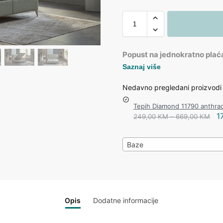
Popust na jednokratno plać
Saznaj više
Nedavno pregledani proizvodi
Tepih Diamond 11790 anthrac
1
249,00
KM
–
669,00
KM
Baze
Opis
Dodatne informacije