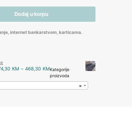
Dodaj u korpu
anje, internet bankarstvom, karticama.
it
74,30
KM
–
468,30
KM
Kategorije
proizvoda
×