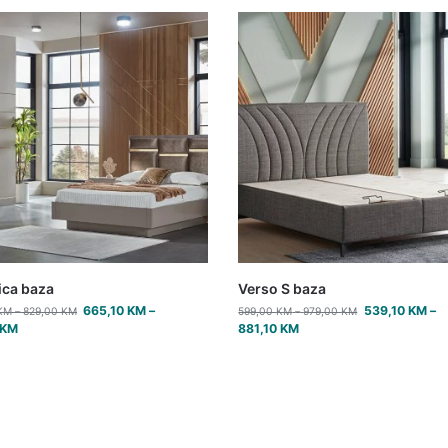
ica baza
Verso S baza
665,10
KM
–
539,10
KM
–
KM
–
829,00
KM
599,00
KM
–
979,00
KM
KM
881,10
KM