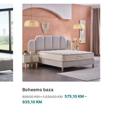
Boheems baza
575,10
KM
–
639,00
KM
–
1.039,00
KM
935,10
KM