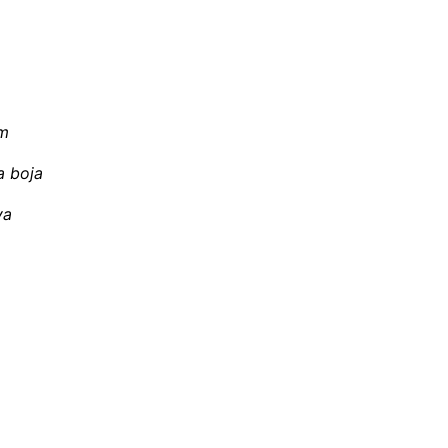
im
a boja
va