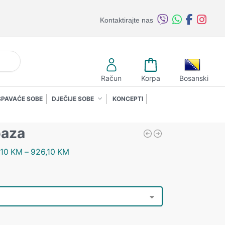
Kontaktirajte nas
retraži
Račun
Korpa
Bosanski
SPAVAĆE SOBE
DJEČIJE SOBE
KONCEPTI
baza
,10
KM
–
926,10
KM