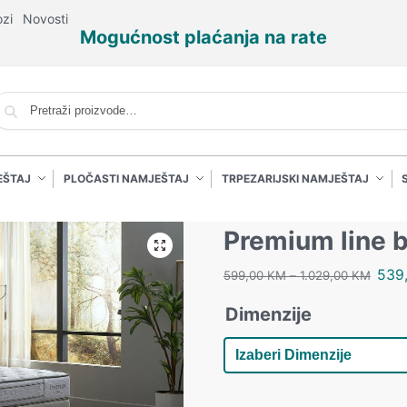
ozi
Novosti
Mogućnost plaćanja na rate
P
EŠTAJ
PLOČASTI NAMJEŠTAJ
TRPEZARIJSKI NAMJEŠTAJ
Premium line 
539
599,00
KM
–
1.029,00
KM
Dimenzije