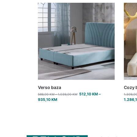
Verso baza
Cozy 
512,10
KM
–
569,00
KM
–
1.039,00
KM
1.309,0
935,10
KM
1.286,