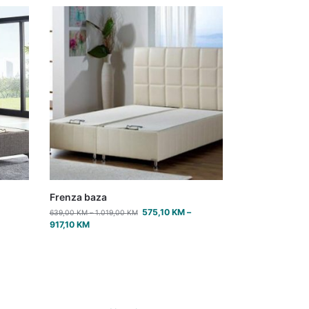
Frenza baza
575,10
KM
–
639,00
KM
–
1.019,00
KM
917,10
KM