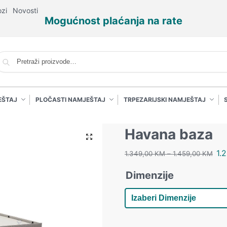
ozi
Novosti
Mogućnost plaćanja na rate
P
EŠTAJ
PLOČASTI NAMJEŠTAJ
TRPEZARIJSKI NAMJEŠTAJ
Havana baza
1.
1.349,00
KM
–
1.459,00
KM
Dimenzije