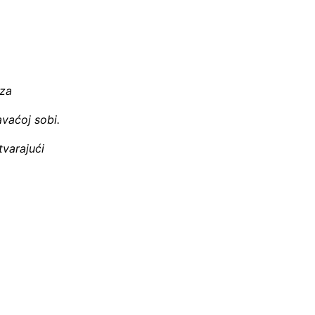
 za
avaćoj sobi.
tvarajući