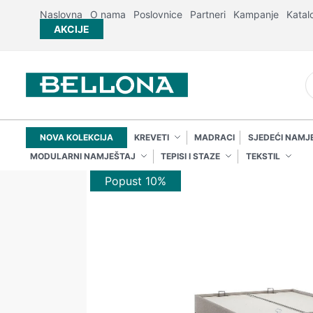
Naslovna
O nama
Poslovnice
Partneri
Kampanje
Katal
AKCIJE
NOVA KOLEKCIJA
KREVETI
MADRACI
SJEDEĆI NAMJ
MODULARNI NAMJEŠTAJ
TEPISI I STAZE
TEKSTIL
Popust 10%
Popust 10%