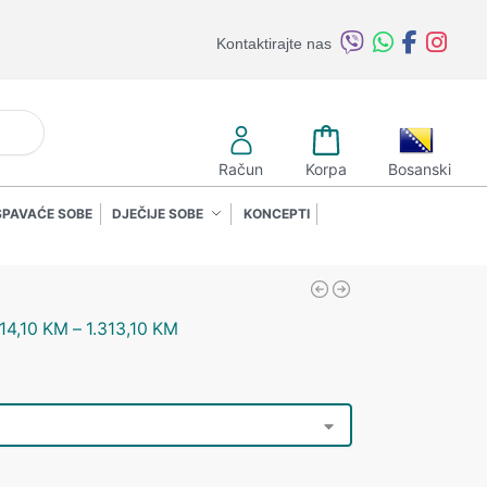
Kontaktirajte nas
retraži
Račun
Korpa
Bosanski
SPAVAĆE SOBE
DJEČIJE SOBE
KONCEPTI
214,10
KM
–
1.313,10
KM