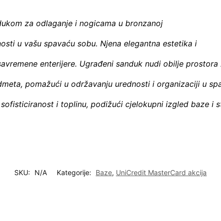
ukom za odlaganje i nogicama u bronzanoj
lnosti u vašu spavaću sobu. Njena elegantna estetika i
 savremene enterijere. Ugrađeni sanduk nudi obilje prostora
redmeta, pomažući u održavanju urednosti i organizaciji u sp
fisticiranost i toplinu, podižući cjelokupni izgled baze i s
SKU:
N/A
Kategorije:
Baze
,
UniCredit MasterCard akcija