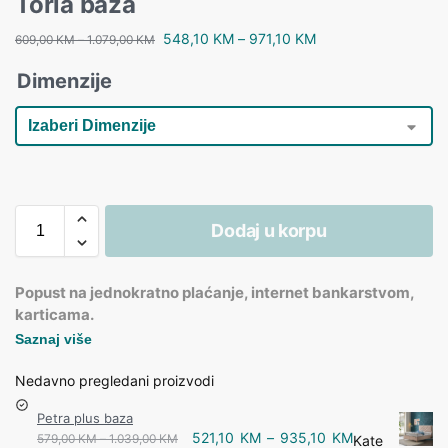
Toria baza
548,10
KM
–
971,10
KM
609,00
KM
–
1.079,00
KM
Dimenzije
Dodaj u korpu
Popust na jednokratno plaćanje, internet bankarstvom,
karticama.
Saznaj više
Nedavno pregledani proizvodi
Petra plus baza
521,10
KM
–
935,10
KM
579,00
KM
–
1.039,00
KM
Kate