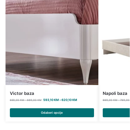
Victor baza
Napoli baza
593,10
KM
–
620,10
KM
659,00
KM
–
689,00
KM
669,00
KM
–
769,0
Odaberi opcije