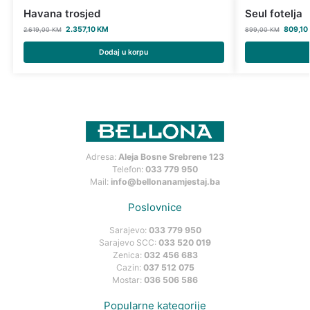
Havana trosjed
Seul fotelja
2.357,10
KM
809,10
2.619,00
KM
899,00
KM
Dodaj u korpu
Adresa:
Aleja Bosne Srebrene 123
Telefon:
033 779 950
Mail:
info@bellonanamjestaj.ba
Poslovnice
Sarajevo:
033 779 950
Sarajevo SCC:
033 520 019
Zenica:
032 456 683
Cazin:
037 512 075
Mostar:
036 506 586
Popularne kategorije