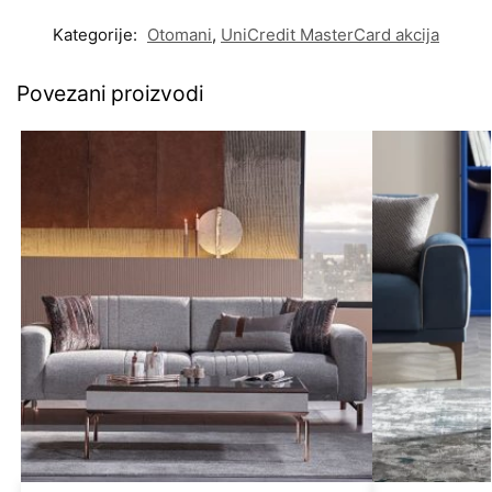
Kategorije:
Otomani
,
UniCredit MasterCard akcija
Povezani proizvodi