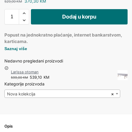
370,30
KM
529,00
KM
Dodaj u korpu
Popust na jednokratno plaćanje, internet bankarstvom,
karticama.
Saznaj više
Nedavno pregledani proizvodi
Larissa otoman
539,10
KM
599,00
KM
Kategorije proizvoda
Nova kolekcija
×
Opis