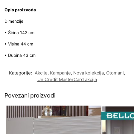
Opis proizvoda
Dimenzije
• Širina 142 cm
• Visina 44 cm
• Dubina 43 cm
Kategorije:
Akcije
,
Kampanje
,
Nova kolekcija
,
Otomani
,
UniCredit MasterCard akcija
Povezani proizvodi