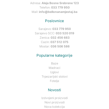
Adresa:
Aleja Bosne Srebrene 123
Telefon:
033 779 950
Mail:
info@bellonanamjestaj.ba
Poslovnice
Sarajevo:
033 779 950
Sarajevo SCC:
033 520 019
Zenica:
032 456 683
Cazin:
037 512 075
Mostar:
036 506 586
Popularne kategorije
Baze
Madraci
Uglovi
Trpezarijski stolovi
Fotelje
Novosti
Izdvojeni proizvodi
Novi proizvodi
Nova kolekcija