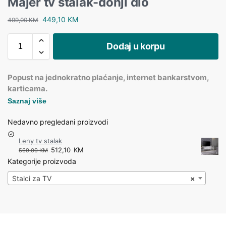
Majer tv stalak-donji dio
449,10
KM
499,00
KM
Dodaj u korpu
Popust na jednokratno plaćanje, internet bankarstvom,
karticama.
Saznaj više
Nedavno pregledani proizvodi
Leny tv stalak
512,10
KM
569,00
KM
Kategorije proizvoda
Stalci za TV
×