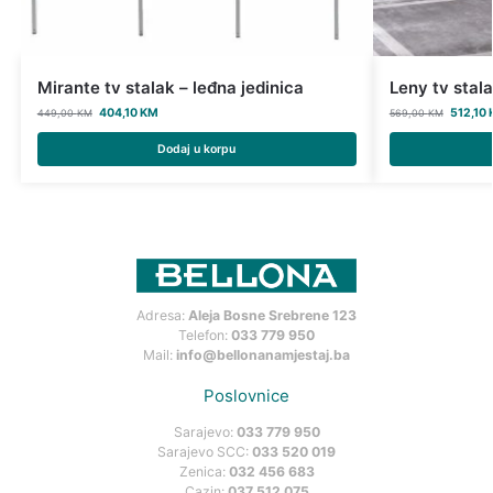
Mirante tv stalak – leđna jedinica
Leny tv stal
404,10
KM
512,10
449,00
KM
569,00
KM
Dodaj u korpu
Adresa:
Aleja Bosne Srebrene 123
Telefon:
033 779 950
Mail:
info@bellonanamjestaj.ba
Poslovnice
Sarajevo:
033 779 950
Sarajevo SCC:
033 520 019
Zenica:
032 456 683
Cazin:
037 512 075