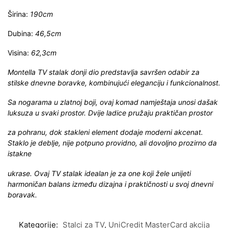
Širina:
190cm
Dubina:
46,5cm
Visina:
62,3cm
Montella TV stalak donji dio predstavlja savršen odabir za
stilske dnevne boravke, kombinujući eleganciju i funkcionalnost.
Sa nogarama u zlatnoj boji, ovaj komad namještaja unosi dašak
luksuza u svaki prostor. Dvije ladice pružaju praktičan prostor
za pohranu, dok stakleni element dodaje moderni akcenat.
Staklo je deblje, nije potpuno providno, ali dovoljno prozirno da
istakne
ukrase. Ovaj TV stalak idealan je za one koji žele unijeti
harmoničan balans između dizajna i praktičnosti u svoj dnevni
boravak.
Kategorije:
Stalci za TV
,
UniCredit MasterCard akcija