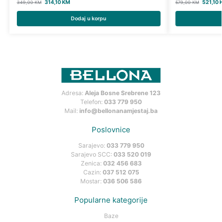
314,10
KM
521,10
349,00
KM
579,00
KM
Dodaj u korpu
Adresa:
Aleja Bosne Srebrene 123
Telefon:
033 779 950
Mail:
info@bellonanamjestaj.ba
Poslovnice
Sarajevo:
033 779 950
Sarajevo SCC:
033 520 019
Zenica:
032 456 683
Cazin:
037 512 075
Mostar:
036 506 586
Popularne kategorije
Baze