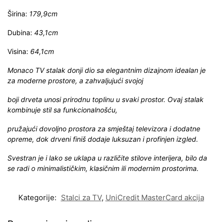
Širina:
179,9cm
Dubina:
43,1cm
Visina:
64,1cm
Monaco TV stalak donji dio sa elegantnim dizajnom idealan je
za moderne prostore, a zahvaljujući svojoj
boji drveta unosi prirodnu toplinu u svaki prostor. Ovaj stalak
kombinuje stil sa funkcionalnošću,
pružajući dovoljno prostora za smještaj televizora i dodatne
opreme, dok drveni finiš dodaje luksuzan i profinjen izgled.
Svestran je i lako se uklapa u različite stilove interijera, bilo da
se radi o minimalističkim, klasičnim ili modernim prostorima.
Kategorije:
Stalci za TV
,
UniCredit MasterCard akcija