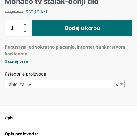
Monaco tv stalak-donji dio
539,10
KM
599,00
KM
Dodaj u korpu
Popust na jednokratno plaćanje, internet bankarstvom,
karticama.
Saznaj više
Kategorije proizvoda
Stalci za TV
×
Opis
Opis proizvoda: