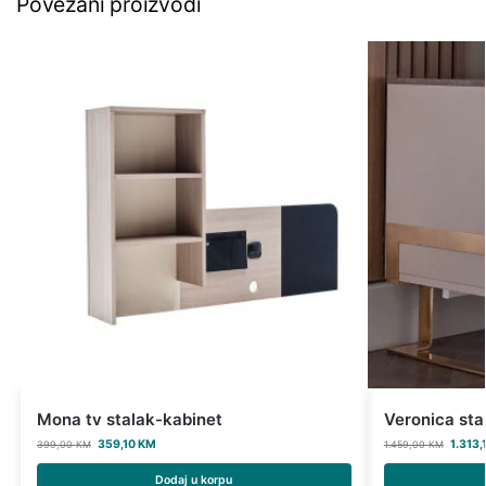
Povezani proizvodi
Mona tv stalak-kabinet
Veronica stal
359,10
KM
1.313,
399,00
KM
1.459,00
KM
Dodaj u korpu