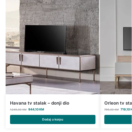
Havana tv stalak – donji dio
Orleon tv sta
944,10
KM
719,10
1.049,00
KM
799,00
KM
Dodaj u korpu