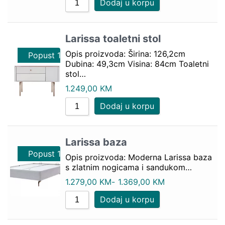
Dodaj u korpu
Larissa toaletni stol
Opis proizvoda: Širina: 126,2cm
Popust 10%
Dubina: 49,3cm Visina: 84cm Toaletni
stol…
1.249,00
KM
Dodaj u korpu
Larissa baza
Popust 10%
Popust 10%
Opis proizvoda: Moderna Larissa baza
s zlatnim nogicama i sandukom…
1.279,00
KM
-
1.369,00
KM
Dodaj u korpu