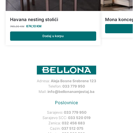
Havana nesting stolići
Mona konce
674,10
KM
749,00
KM
Dodaj u korpu
Adresa:
Aleja Bosne Srebrene 123
Telefon:
033 779 950
Mail:
info@bellonanamjestaj.ba
Poslovnice
Sarajevo:
033 779 950
Sarajevo SCC:
033 520 019
Zenica:
032 456 683
Cazin:
037 512 075