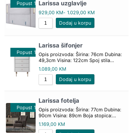
Larissa uzglavlje
Popust 10%
Popust 10%
929,00
KM
-
1.029,00
KM
Dodaj u korpu
Larissa šifonjer
Popust 10%
Opis proizvoda: Širina: 76cm Dubina:
49,3cm Visina: 122cm Spoj stila…
1.089,00
KM
Dodaj u korpu
Larissa fotelja
Popust 10%
Popust 10%
Opis proizvoda: Širina: 77cm Dubina:
90cm Visina: 89cm Boja stopica:…
1.169,00
KM