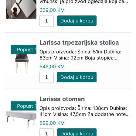
vrhunski je proizvod ogledala koji će…
329,00
KM
Dodaj u korpu
Larissa trpezarijska stolica
Popust 10%
Popust 10%
Opis proizvoda: Širina: 51m Dubina:
63cm Visina: 92cm Boja stopica:…
549,00
KM
Dodaj u korpu
Larissa otoman
Popust 10%
Opis proizvoda: Širina: 138cm Dubina:
41cm Visina: 47,5cm Za dodatne note…
599,00
KM
Dodaj u korpu