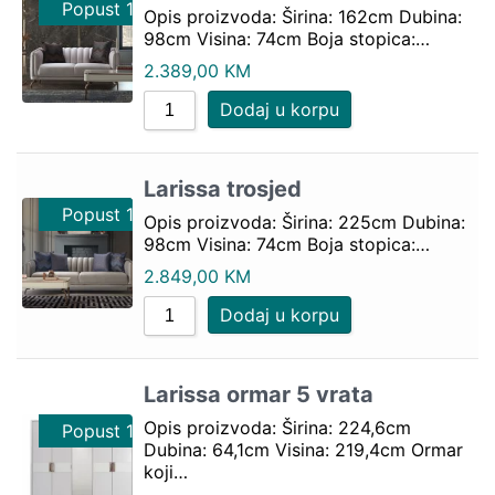
Popust 10%
Popust 10%
Opis proizvoda: Širina: 162cm Dubina:
98cm Visina: 74cm Boja stopica:…
2.389,00
KM
Dodaj u korpu
Larissa trosjed
Popust 10%
Popust 10%
Opis proizvoda: Širina: 225cm Dubina:
98cm Visina: 74cm Boja stopica:…
2.849,00
KM
Dodaj u korpu
Larissa ormar 5 vrata
Opis proizvoda: Širina: 224,6cm
Popust 10%
Dubina: 64,1cm Visina: 219,4cm Ormar
koji…