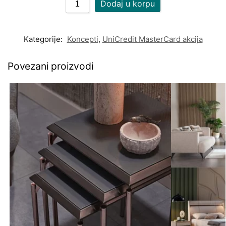
Dodaj u korpu
Kategorije:
Koncepti
,
UniCredit MasterCard akcija
Povezani proizvodi