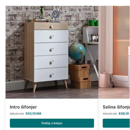
Intro šifonjer
Selina šifonj
503,10
KM
638,10
559,00
KM
709,00
KM
Dodaj u korpu