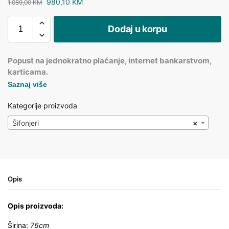
980,10
KM
1.089,00
KM
Dodaj u korpu
Popust na jednokratno plaćanje, internet bankarstvom,
karticama.
Saznaj više
Kategorije proizvoda
Šifonjeri
×
Opis
Opis proizvoda:
Širina:
76cm