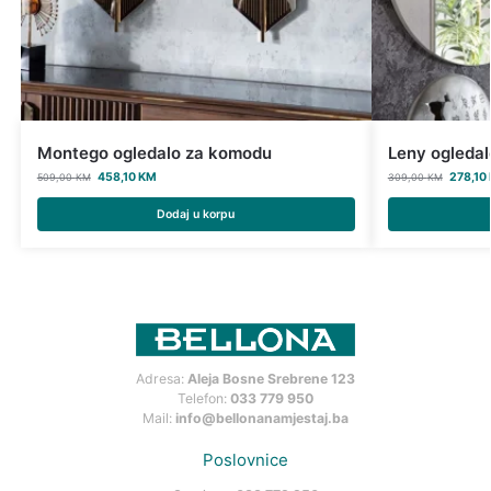
Montego ogledalo za komodu
Leny ogleda
458,10
KM
278,10
509,00
KM
309,00
KM
Dodaj u korpu
Adresa:
Aleja Bosne Srebrene 123
Telefon:
033 779 950
Mail:
info@bellonanamjestaj.ba
Poslovnice