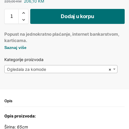
206,10
KM
229,00
KM
Dodaj u korpu
Popust na jednokratno plaćanje, internet bankarstvom,
karticama.
Saznaj više
Kategorije proizvoda
Ogledala za komode
×
Opis
Opis proizvoda:
Širina:
65cm