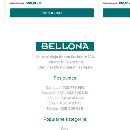
566,10
KM
188,10
629,00
KM
209,00
KM
Dodaj u korpu
Adresa:
Aleja Bosne Srebrene 123
Telefon:
033 779 950
Mail:
info@bellonanamjestaj.ba
Poslovnice
Sarajevo:
033 779 950
Sarajevo SCC:
033 520 019
Zenica:
032 456 683
Cazin:
037 512 075
Mostar:
036 506 586
Popularne kategorije
Baze