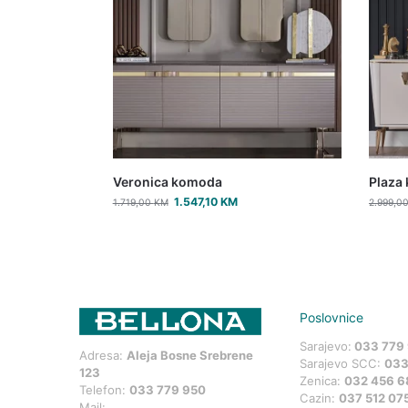
Veronica komoda
Plaza
1.547,10
KM
1.719,00
KM
2.999,0
Poslovnice
Sarajevo:
033 779
Adresa:
Aleja Bosne Srebrene
Sarajevo SCC:
033
123
Zenica:
032 456 6
Telefon:
033 779 950
Cazin:
037 512 07
Mail: