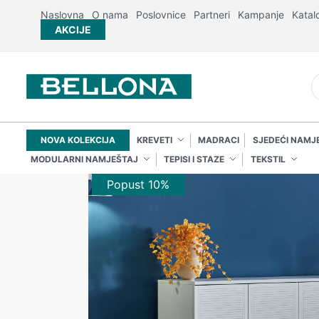
Naslovna
O nama
Poslovnice
Partneri
Kampanje
Katal
AKCIJE
NOVA KOLEKCIJA
KREVETI
MADRACI
SJEDEĆI NAMJ
MODULARNI NAMJEŠTAJ
TEPISI I STAZE
TEKSTIL
Popust 10%