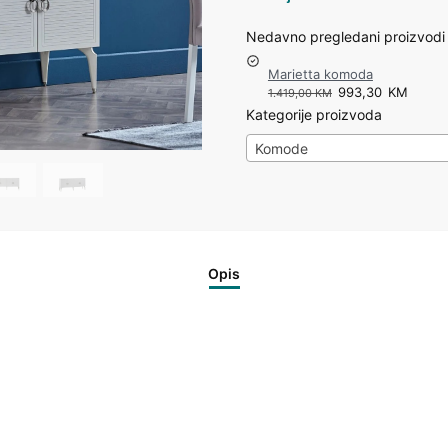
Nedavno pregledani proizvodi
Marietta komoda
993,30
KM
1.419,00
KM
Kategorije proizvoda
Komode
Opis