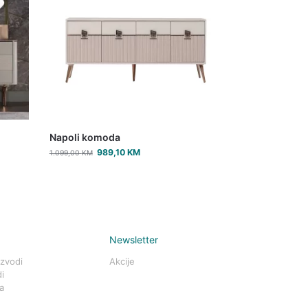
Napoli komoda
989,10
KM
1.099,00
KM
Newsletter
izvodi
Akcije
i
a