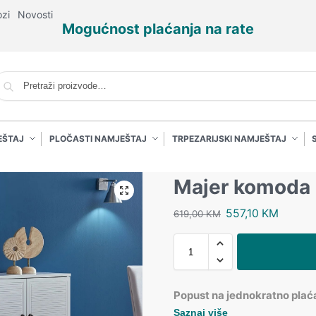
ozi
Novosti
Mogućnost plaćanja na rate
P
EŠTAJ
PLOČASTI NAMJEŠTAJ
TRPEZARIJSKI NAMJEŠTAJ
Majer komoda
557,10
KM
619,00
KM
Popust na jednokratno plać
Saznaj više