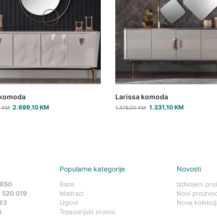
 komoda
Larissa komoda
2.699,10
KM
1.331,10
KM
0
KM
1.479,00
KM
Popularne kategorije
Novosti
 950
Baze
Izdvojeni pro
 520 019
Madraci
Novi proizvod
83
Uglovi
Nova kolekcij
5
Trpezarijski stolovi