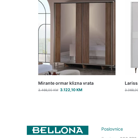
Mirante ormar klizna vrata
Lariss
3.122,10
KM
3.469,00
KM
3.069,0
Poslovnice