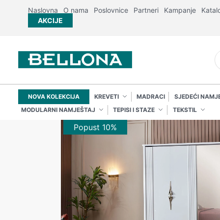
Naslovna
O nama
Poslovnice
Partneri
Kampanje
Katal
AKCIJE
NOVA KOLEKCIJA
KREVETI
MADRACI
SJEDEĆI NAMJ
MODULARNI NAMJEŠTAJ
TEPISI I STAZE
TEKSTIL
Popust 10%