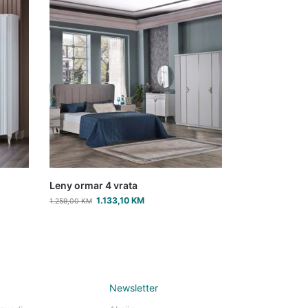
Leny ormar 4 vrata
1.133,10
KM
1.259,00
KM
Newsletter