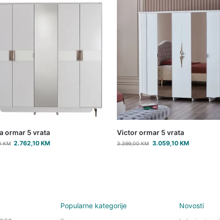
a ormar 5 vrata
Victor ormar 5 vrata
2.762,10
KM
3.059,10
KM
0
KM
3.399,00
KM
Popularne kategorije
Novosti