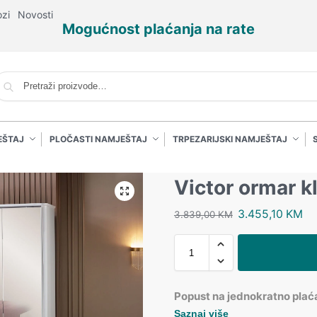
ozi
Novosti
Mogućnost plaćanja na rate
P
EŠTAJ
PLOČASTI NAMJEŠTAJ
TRPEZARIJSKI NAMJEŠTAJ
Victor ormar k
3.455,10
KM
3.839,00
KM
Popust na jednokratno plać
Saznaj više