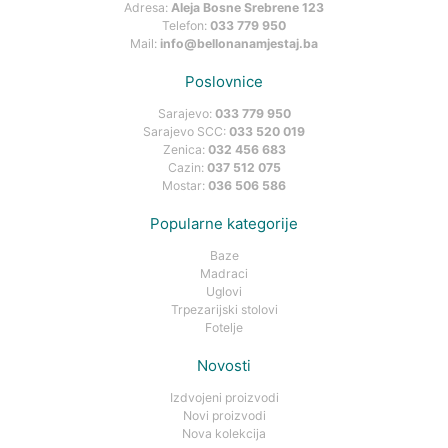
Adresa:
Aleja Bosne Srebrene 123
Telefon:
033 779 950
Mail:
info@bellonanamjestaj.ba
Poslovnice
Sarajevo:
033 779 950
Sarajevo SCC:
033 520 019
Zenica:
032 456 683
Cazin:
037 512 075
Mostar:
036 506 586
Popularne kategorije
Baze
Madraci
Uglovi
Trpezarijski stolovi
Fotelje
Novosti
Izdvojeni proizvodi
Novi proizvodi
Nova kolekcija