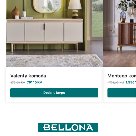
Valenty komoda
Montego ko
791,10
KM
1.556,
879,00
KM
1.729,00
KM
Dodaj u korpu