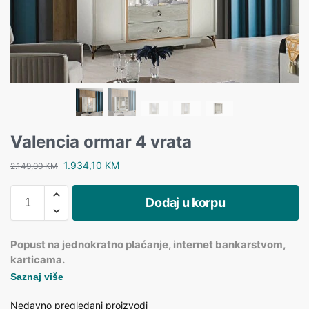
Valencia ormar 4 vrata
1.934,10
KM
2.149,00
KM
Dodaj u korpu
Popust na jednokratno plaćanje, internet bankarstvom,
karticama.
Saznaj više
Nedavno pregledani proizvodi