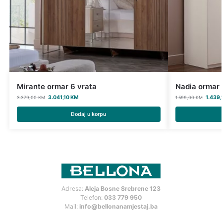
Mirante ormar 6 vrata
Nadia ormar 
3.041,10
KM
1.439
3.379,00
KM
1.599,00
KM
Dodaj u korpu
Adresa:
Aleja Bosne Srebrene 123
Telefon:
033 779 950
Mail:
info@bellonanamjestaj.ba