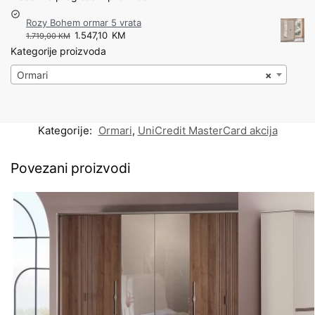
Rozy Bohem ormar 5 vrata
1.547,10
KM
1.719,00
KM
Kategorije proizvoda
Ormari
×
Kategorije:
Ormari
,
UniCredit MasterCard akcija
Povezani proizvodi