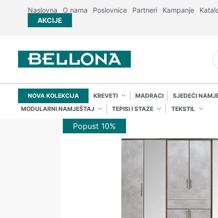
Naslovna
O nama
Poslovnice
Partneri
Kampanje
Katal
AKCIJE
NOVA KOLEKCIJA
KREVETI
MADRACI
SJEDEĆI NAMJ
MODULARNI NAMJEŠTAJ
TEPISI I STAZE
TEKSTIL
Popust 10%