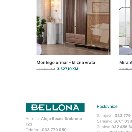
Montego ormar – klizna vrata
Mirant
3.527,10
KM
3.919,00
KM
3.089,0
Poslovnice
Sarajevo:
033 779
Adresa:
Aleja Bosne Srebrene
Sarajevo SCC:
033
123
Zenica:
032 456 6
Telefon:
033 779 950