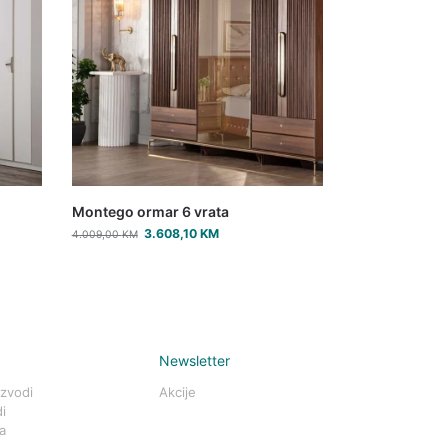
Montego ormar 6 vrata
3.608,10
KM
4.009,00
KM
Newsletter
izvodi
Akcije
i
a