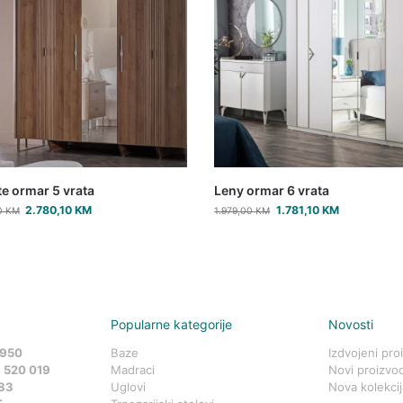
e ormar 5 vrata
Leny ormar 6 vrata
2.780,10
KM
1.781,10
KM
0
KM
1.979,00
KM
Popularne kategorije
Novosti
 950
Baze
Izdvojeni pro
 520 019
Madraci
Novi proizvod
83
Uglovi
Nova kolekcij