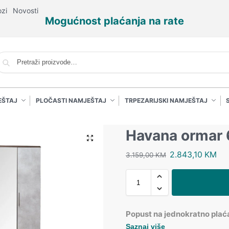
ozi
Novosti
Mogućnost plaćanja na rate
P
EŠTAJ
PLOČASTI NAMJEŠTAJ
TRPEZARIJSKI NAMJEŠTAJ
Havana ormar 
2.843,10
KM
3.159,00
KM
Popust na jednokratno plać
Saznaj više