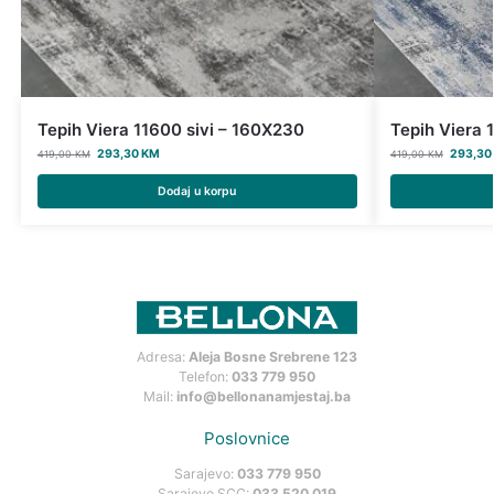
Tepih Viera 11600 sivi – 160X230
Tepih Viera 
293,30
KM
293,3
419,00
KM
419,00
KM
Dodaj u korpu
Adresa:
Aleja Bosne Srebrene 123
Telefon:
033 779 950
Mail:
info@bellonanamjestaj.ba
Poslovnice
Sarajevo:
033 779 950
Sarajevo SCC:
033 520 019