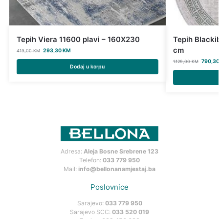
Tepih Viera 11600 plavi – 160X230
Tepih Blacki
cm
293,30
KM
419,00
KM
790,3
1.129,00
KM
Dodaj u korpu
Adresa:
Aleja Bosne Srebrene 123
Telefon:
033 779 950
Mail:
info@bellonanamjestaj.ba
Poslovnice
Sarajevo:
033 779 950
Sarajevo SCC:
033 520 019