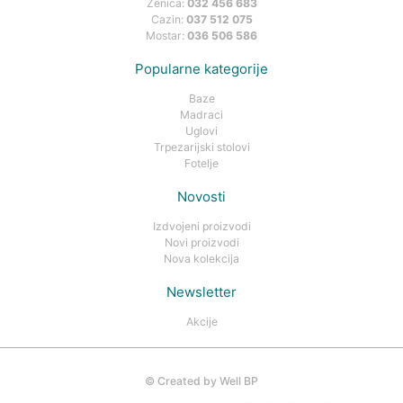
Zenica:
032 456 683
Cazin:
037 512 075
Mostar:
036 506 586
Popularne kategorije
Baze
Madraci
Uglovi
Trpezarijski stolovi
Fotelje
Novosti
Izdvojeni proizvodi
Novi proizvodi
Nova kolekcija
Newsletter
Akcije
©
Created by Well BP