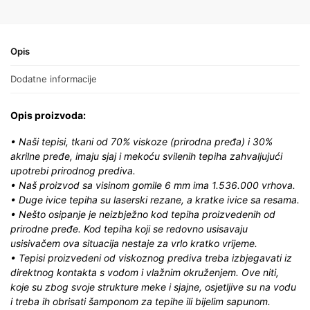
Opis
Dodatne informacije
Opis proizvoda:
• Naši tepisi, tkani od 70% viskoze (prirodna pređa) i 30%
akrilne pređe, imaju sjaj i mekoću svilenih tepiha zahvaljujući
upotrebi prirodnog prediva.
• Naš proizvod sa visinom gomile 6 mm ima 1.536.000 vrhova.
• Duge ivice tepiha su laserski rezane, a kratke ivice sa resama.
• Nešto osipanje je neizbježno kod tepiha proizvedenih od
prirodne pređe. Kod tepiha koji se redovno usisavaju
usisivačem ova situacija nestaje za vrlo kratko vrijeme.
• Tepisi proizvedeni od viskoznog prediva treba izbjegavati iz
direktnog kontakta s vodom i vlažnim okruženjem. Ove niti,
koje su zbog svoje strukture meke i sjajne, osjetljive su na vodu
i treba ih obrisati šamponom za tepihe ili bijelim sapunom.