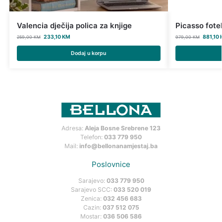
Valencia dječija polica za knjige
Picasso fotel
233,10
KM
881,10
259,00
KM
979,00
KM
Dodaj u korpu
Adresa:
Aleja Bosne Srebrene 123
Telefon:
033 779 950
Mail:
info@bellonanamjestaj.ba
Poslovnice
Sarajevo:
033 779 950
Sarajevo SCC:
033 520 019
Zenica:
032 456 683
Cazin:
037 512 075
Mostar:
036 506 586