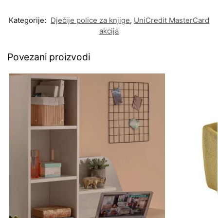
Kategorije:
Dječije police za knjige
,
UniCredit MasterCard
akcija
Povezani proizvodi